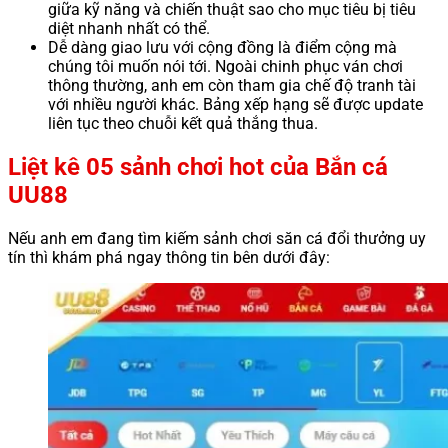
giữa kỹ năng và chiến thuật sao cho mục tiêu bị tiêu
diệt nhanh nhất có thể.
Dễ dàng giao lưu với cộng đồng là điểm cộng mà
chúng tôi muốn nói tới. Ngoài chinh phục ván chơi
thông thường, anh em còn tham gia chế độ tranh tài
với nhiều người khác. Bảng xếp hạng sẽ được update
liên tục theo chuỗi kết quả thắng thua.
Liệt kê 05 sảnh chơi hot của Bắn cá
UU88
Nếu anh em đang tìm kiếm sảnh chơi săn cá đổi thưởng uy
tín thì khám phá ngay thông tin bên dưới đây: