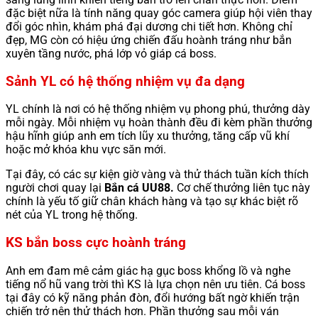
đặc biệt nữa là tính năng quay góc camera giúp hội viên thay
đổi góc nhìn, khám phá đại dương chi tiết hơn. Không chỉ
đẹp, MG còn có hiệu ứng chiến đấu hoành tráng như bắn
xuyên tầng nước, phá lớp vỏ giáp cá boss.
Sảnh YL có hệ thống nhiệm vụ đa dạng
YL chính là nơi có hệ thống nhiệm vụ phong phú, thưởng dày
mỗi ngày. Mỗi nhiệm vụ hoàn thành đều đi kèm phần thưởng
hậu hĩnh giúp anh em tích lũy xu thưởng, tăng cấp vũ khí
hoặc mở khóa khu vực săn mới.
Tại đây, có các sự kiện giờ vàng và thử thách tuần kích thích
người chơi quay lại
Bắn cá UU88.
Cơ chế thưởng liên tục này
chính là yếu tố giữ chân khách hàng và tạo sự khác biệt rõ
nét của YL trong hệ thống.
KS bắn boss cực hoành tráng
Anh em đam mê cảm giác hạ gục boss khổng lồ và nghe
tiếng nổ hũ vang trời thì KS là lựa chọn nên ưu tiên. Cá boss
tại đây có kỹ năng phản đòn, đổi hướng bất ngờ khiến trận
chiến trở nên thử thách hơn. Phần thưởng sau mỗi ván