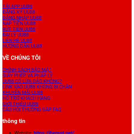
TẢI APP UU88
ĐĂNG KÝ UU88
ĐĂNG NHẬP UU88
NẠP TIỀN UU88
RÚT TIỀN UU88
ĐẠI LÝ UU88
LIÊN HỆ UU88
HƯỚNG DẪN UU88
VỀ CHÚNG TÔI
CHÍNH SÁCH BẢO MẬT
GIẤY PHÉP VÀ PHÁP LÝ
UU88 CÓ LỪA ĐẢO KHÔNG?
LINK VÀO UU88 KHÔNG BỊ CHẶN
KHUYẾN MÃI UU88
HỖ TRỢ KHÁCH HÀNG
GIỚI THIỆU UU88
CÂU HỎI THƯỜNG GẶP FAQ
thông tin
Website:
https://iberent.net/